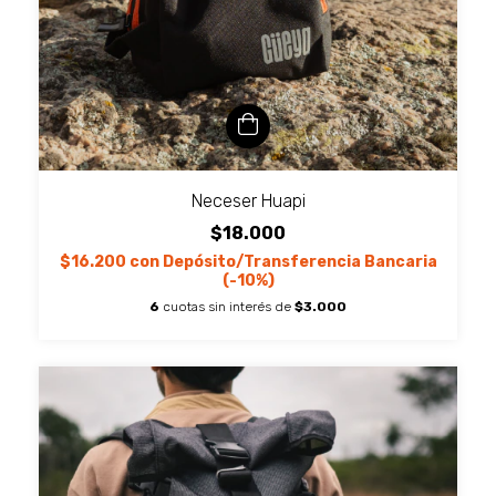
Neceser Huapi
$18.000
$16.200
con
Depósito/Transferencia Bancaria
(-10%)
6
cuotas sin interés de
$3.000