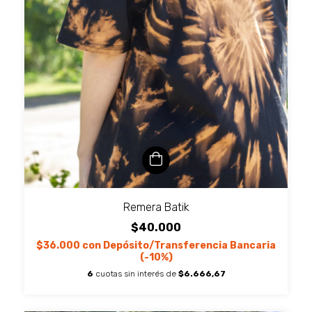
Remera Batik
$40.000
$36.000
con
Depósito/Transferencia Bancaria
(-10%)
6
cuotas sin interés de
$6.666,67