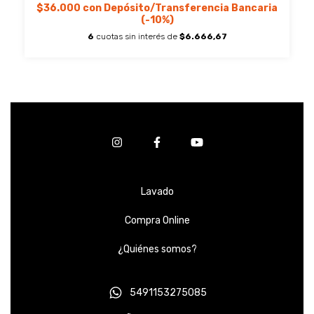
$36.000
con
Depósito/Transferencia Bancaria
(-10%)
6
cuotas sin interés de
$6.666,67
Lavado
Compra Online
¿Quiénes somos?
5491153275085