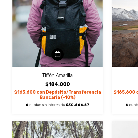
Tiffón Amarilla
$184.000
$165.600
con
Depósito/Transferencia
$165.600
Bancaria (-10%)
6
cuotas sin interés de
$30.666,67
6
cuota