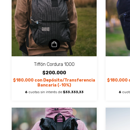
Tiffón Cordura 1000
$200.000
$180.000
con
Depósito/Transferencia
$180.000
Bancaria (-10%)
6
cuotas sin interés de
$33.333,33
6
cuot