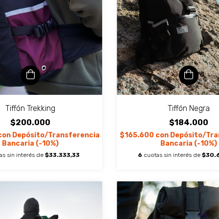
Tiffón Trekking
Tiffón Negra
$200.000
$184.000
con
Depósito/Transferencia
$165.600
con
Depósito/Tra
Bancaria (-10%)
Bancaria (-10%)
as sin interés de
$33.333,33
6
cuotas sin interés de
$30.