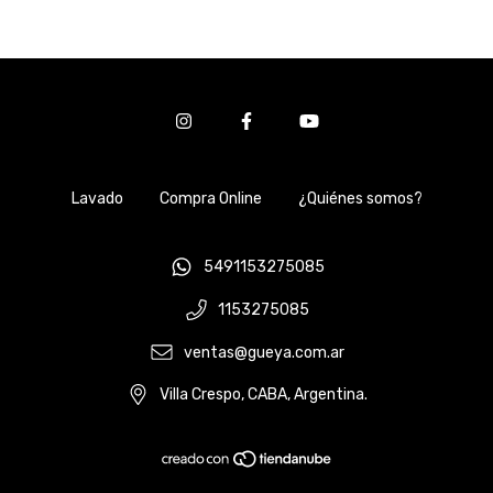
Lavado
Compra Online
¿Quiénes somos?
5491153275085
1153275085
ventas@gueya.com.ar
Villa Crespo, CABA, Argentina.