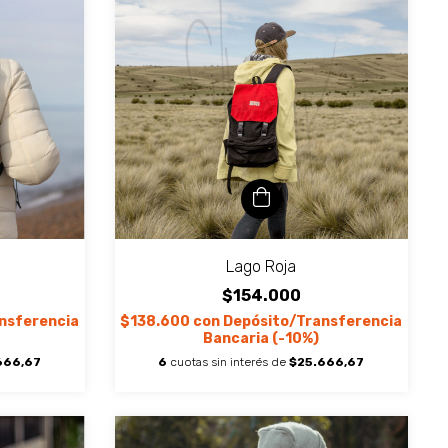
Lago Roja
$154.000
nsferencia
$138.600
con
Depósito/Transferencia
Bancaria (-10%)
666,67
6
cuotas sin interés de
$25.666,67