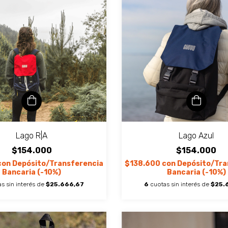
Lago R|A
Lago Azul
$154.000
$154.000
con
Depósito/Transferencia
$138.600
con
Depósito/Tra
Bancaria (-10%)
Bancaria (-10%)
s sin interés de
$25.666,67
6
cuotas sin interés de
$25.