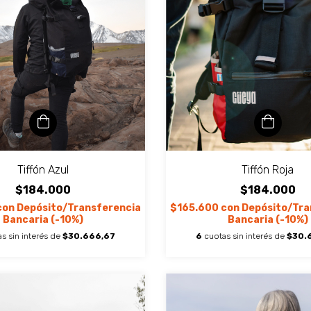
Tiffón Azul
Tiffón Roja
$184.000
$184.000
con
Depósito/Transferencia
$165.600
con
Depósito/Tra
Bancaria (-10%)
Bancaria (-10%)
s sin interés de
$30.666,67
6
cuotas sin interés de
$30.