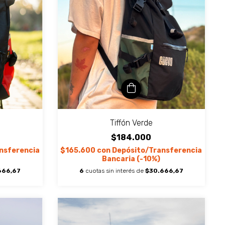
Tiffón Verde
$184.000
nsferencia
$165.600
con
Depósito/Transferencia
Bancaria (-10%)
666,67
6
cuotas sin interés de
$30.666,67