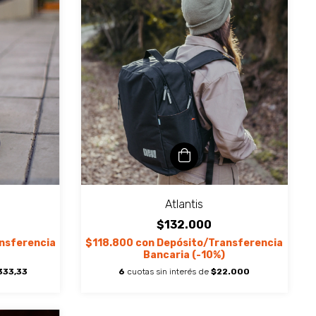
Atlantis
$132.000
nsferencia
$118.800
con
Depósito/Transferencia
Bancaria (-10%)
333,33
6
cuotas sin interés de
$22.000