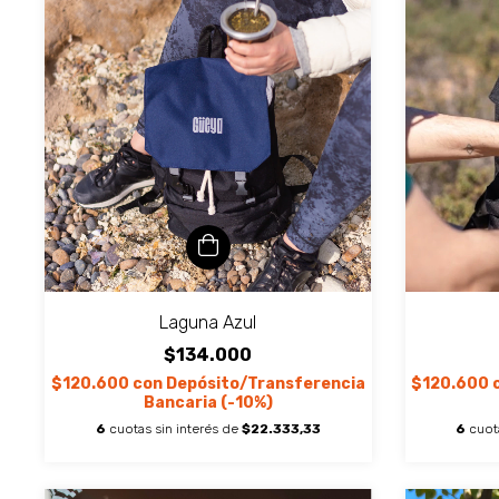
Laguna Azul
$134.000
$120.600
con
Depósito/Transferencia
$120.600
Bancaria (-10%)
6
cuotas sin interés de
$22.333,33
6
cuot