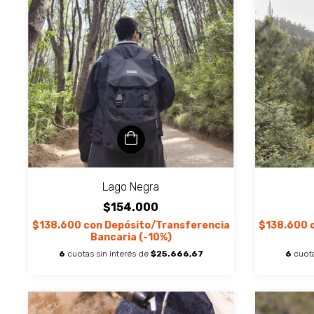
Lago Negra
$154.000
$138.600
con
Depósito/Transferencia
$138.600
Bancaria (-10%)
6
cuotas sin interés de
$25.666,67
6
cuota