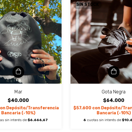
SIN STOCK
Mar
Gota Negra
$40.000
$64.000
on
Depósito/Transferencia
$57.600
con
Depósito/Tra
Bancaria (-10%)
Bancaria (-10%)
as sin interés de
$6.666,67
6
cuotas sin interés de
$10.