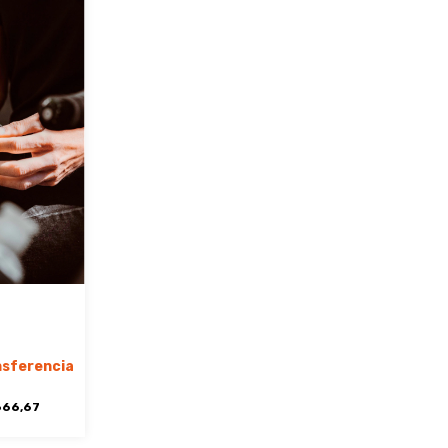
nsferencia
666,67