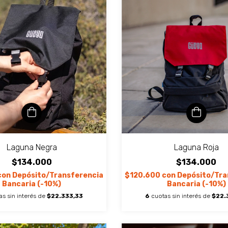
Laguna Negra
Laguna Roja
$134.000
$134.000
con
Depósito/Transferencia
$120.600
con
Depósito/Tra
Bancaria (-10%)
Bancaria (-10%)
as sin interés de
$22.333,33
6
cuotas sin interés de
$22.