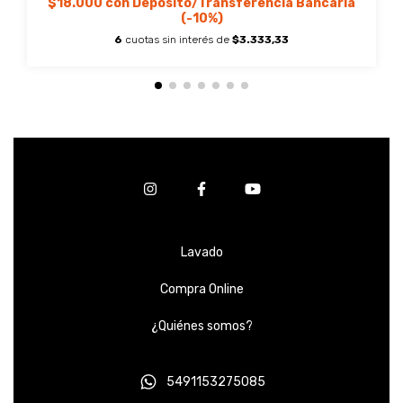
$18.000
con
Depósito/Transferencia Bancaria
(-10%)
6
cuotas sin interés de
$3.333,33
Lavado
Compra Online
¿Quiénes somos?
5491153275085