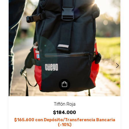
Tiffón Roja
$184.000
$165.600
con
Depósito/Transferencia Bancaria
(-10%)