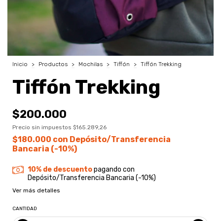
Inicio
>
Productos
>
Mochilas
>
Tiffón
>
Tiffón Trekking
Tiffón Trekking
$200.000
Precio sin impuestos
$165.289,26
$180.000
con
Depósito/Transferencia
Bancaria (-10%)
10% de descuento
pagando con
Depósito/Transferencia Bancaria (-10%)
Ver más detalles
CANTIDAD