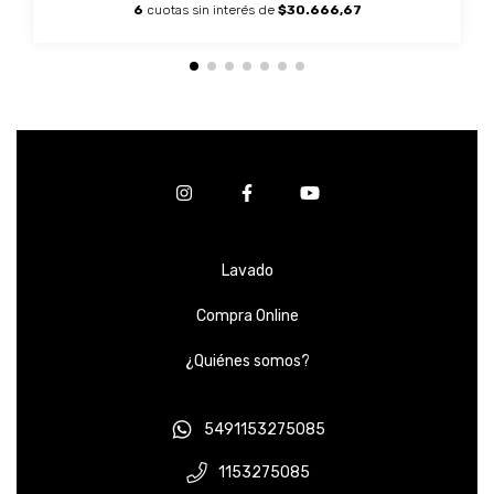
6
cuotas sin interés de
$30.666,67
Lavado
Compra Online
¿Quiénes somos?
5491153275085
1153275085