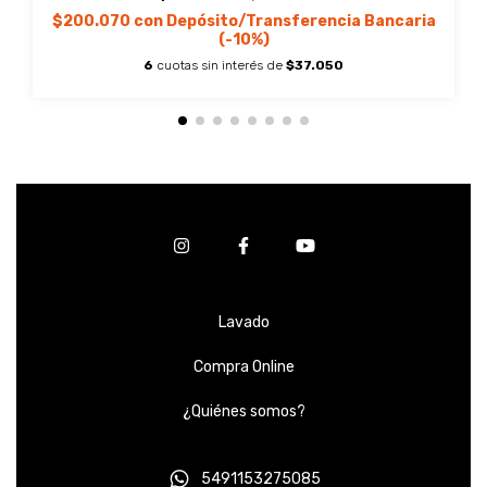
$200.070
con
Depósito/Transferencia Bancaria
(-10%)
6
cuotas sin interés de
$37.050
Lavado
Compra Online
¿Quiénes somos?
5491153275085