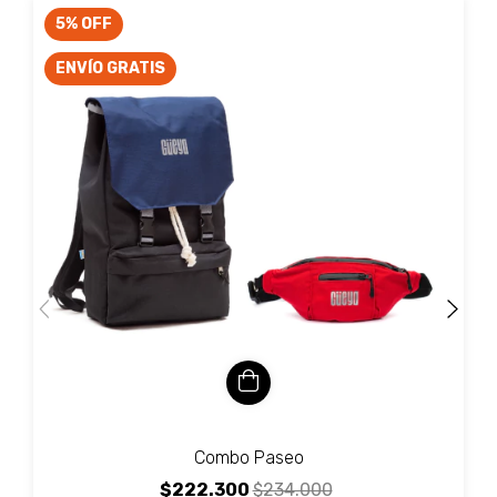
5
%
OFF
ENVÍO GRATIS
Combo Paseo
$222.300
$234.000