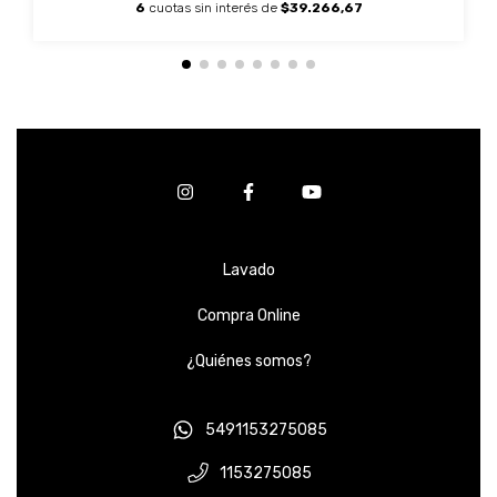
6
cuotas sin interés de
$39.266,67
Lavado
Compra Online
¿Quiénes somos?
5491153275085
1153275085