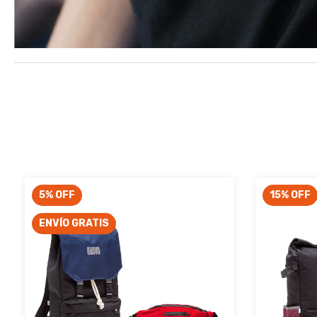
5
%
OFF
15
%
OFF
ENVÍO GRATIS