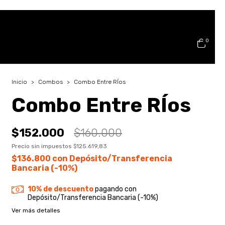
0
Inicio
>
Combos
>
Combo Entre RÍos
Combo Entre RÍos
$152.000
$160.000
Precio sin impuestos
$125.619,83
$136.800
con
Depósito/Transferencia
Bancaria (-10%)
10% de descuento
pagando con
Depósito/Transferencia Bancaria (-10%)
Ver más detalles