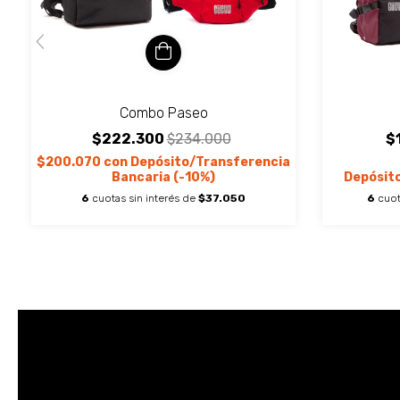
Combo Paseo
$
$222.300
$234.000
$200.070
con
Depósito/Transferencia
Depósit
Bancaria (-10%)
6
cuot
6
cuotas sin interés de
$37.050