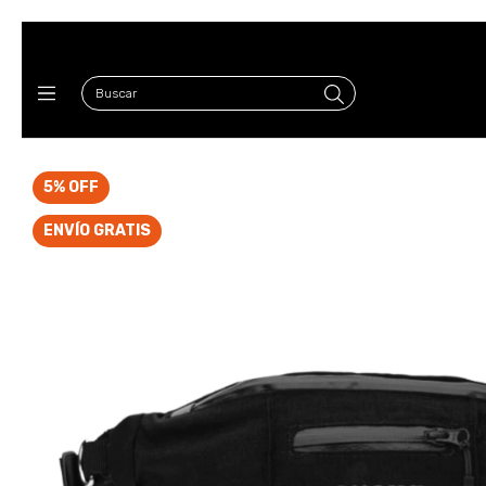
5
%
OFF
ENVÍO GRATIS