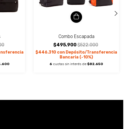
s
Combo Escapada
00
$495.900
$522.000
ansferencia
$446.310
con
Depósito/Transferencia
Bancaria (-10%)
5.600
6
cuotas sin interés de
$82.650