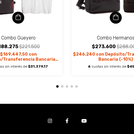
Combo Güeyero
Combo Hermano
188.275
$221.500
$273.600
$288.0
$169.447,50
con
$246.240
con
Depósito/Tr
o/Transferencia Bancaria
Bancaria (-10%)
(-10%)
as sin interés de
$31.379,17
6
cuotas sin interés de
$4